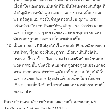
เนื้อต่ำใจ และกลายเป็นเด็กที่ไม่มั่นใจในตัวเองในที่สุด ที่
สำคัญคือการใช้คำพูด และการแสดงอารมณ์ของคุณ
พ่อ หรือคุณแม่ ควรใช้คำพูดที่อ่อนโยน สุภาพ เสริม
สร้างกำลังใจ แทนที่จะใช้คำพูดที่รุนแรง ก้าวร้าว ด่าทอ
เพราะคำพูดต่าง ๆ เหล่านี้จะส่งผลต่อพฤติกรรม และ
จิตใจของลูกอย่างมาก เมื่อเขาเติบโตขึ้น
เป็นแบบอย่างที่ดีให้ลูกได้เห็น พ่อแม่เปรียบเสมือกระจก
บานใหญ่ ที่ลูกมองเห็นอยู่ทุกวัน เมื่อเขาเห็นสิ่งใดใน
กระจก เด็ก ๆ ก็จะเกิดการจดจำ และเริ่มที่จะเลียนแบบ
พฤติกรรมนั้น ซึ่งคงไม่ดีแน่ หากคุณพ่อคุณแม่จะแสดง
ความโกรธ ความก้าวร้าว ดุดัน เกรี้ยวกราด ให้ลูกได้เห็น
เพราะนั่นจะเป็นการปลูกฝังนิสัยเช่นนี้ลงในหัวใจของ
เด็ก ๆ และเมื่อถึงวัยหนึ่งเขาก็จะแสดงพฤติกรรมเช่นนี้
ออกมาบ้าง
ที่มา : สำนักงานพัฒนาสังคมและความมั่นคงของมนุษย์
จังหวัดเพชรบุรี
https://bit.ly/3I124Uw