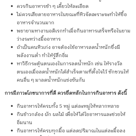
ควรกินอาหารช้า ๆ เคี้ยวให้ละเอียด
ไม่ควรเสียดายอาหารในขณะที่หิวจัดเพราะจะทำให้ซื้อ
อาหารจำนวนมาก
พยายามหางานอดิเรกทำเมื่อกินอาหารเสร็จหรือในยาม
ว่างระหว่างมื้ออาหาร
ถ้าเป็นคนหิวเก่ง อาจต้องใช้อาหารลดน้ำหนักซึ่งมี
พลังงานต่ำ ทำให้รู้สึกอิ่ม
หาวิธีกระตุ้นตนเองในการลดน้ำหนัก เช่น ให้รางวัล
ตนเองเมื่อลดน้ำหนักได้สำเร็จตามที่ตั้งใจไว้ ชักชวนให้
คนอื่น ๆ มาลดน้ำหนักแข่งขันกัน
การมีภาวะโภชนาการที่ดี ควรยึดหลักในการกินอาหาร ดังนี้
กินอาหารให้ครบทั้ง 5 หมู่ แต่ละหมู่ให้หลากหลาย
กินข้าวกล้อง ผัก ผลไม้ เพื่อให้ได้ใยอาหารและช่วยให้
อิ่มนาน
กินอาหารให้ครบทุกมื้อ แต่ลดปริมาณในแต่ละมื้อลง