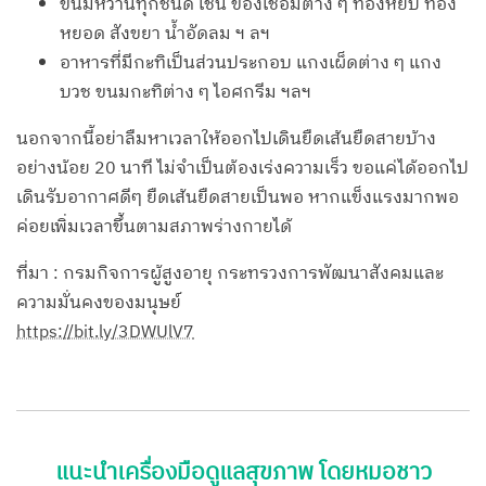
ขนมหวานทุกชนิด เช่น ของเชื่อมต่าง ๆ ทองหยิบ ทอง
หยอด สังขยา น้ำอัดลม ฯ ลฯ
อาหารที่มีกะทิเป็นส่วนประกอบ แกงเผ็ดต่าง ๆ แกง
บวช ขนมกะทิต่าง ๆ ไอศกรีม ฯลฯ
นอกจากนี้อย่าลืมหาเวลาให้ออกไปเดินยืดเส้นยืดสายบ้าง
อย่างน้อย 20 นาที ไม่จำเป็นต้องเร่งความเร็ว ขอแค่ได้ออกไป
เดินรับอากาศดีๆ ยืดเส้นยืดสายเป็นพอ หากแข็งแรงมากพอ
ค่อยเพิ่มเวลาขึ้นตามสภาพร่างกายได้
ที่มา : กรมกิจการผู้สูงอายุ กระทรวงการพัฒนาสังคมและ
ความมั่นคงของมนุษย์
https://bit.ly/3DWUlV7
แนะนำเครื่องมือดูแลสุขภาพ โดยหมอชาว