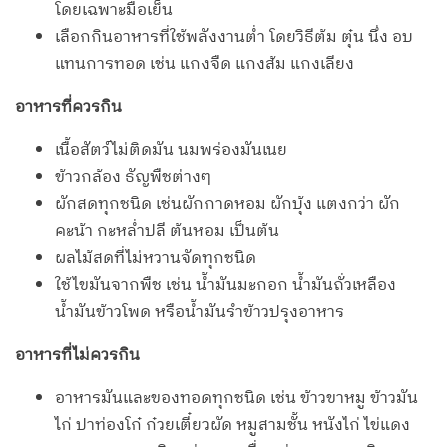
โดยเฉพาะมื้อเย็น
เลือกกินอาหารที่ใช้พลังงานต่ำ โดยวิธีต้ม ตุ๋น นึ่ง อบ
แทนการทอด เช่น แกงจืด แกงส้ม แกงเลียง
อาหารที่ควรกิน
เนื้อสัตว์ไม่ติดมัน นมพร่องมันเนย
ข้าวกล้อง ธัญพืชต่างๆ
ผักสดทุกชนิด เช่นผักกาดหอม ผักบุ้ง แตงกว่า ผัก
คะน้า กะหล่ำปลี ต้นหอม เป็นต้น
ผลไม้สดที่ไม่หวานจัดทุกชนิด
ใช้ไขมันจากพืช เช่น น้ำมันมะกอก น้ำมันถั่วเหลือง
น้ำมันข้าวโพด หรือน้ำมันรำข้าวปรุงอาหาร
อาหารที่ไม่ควรกิน
อาหารมันและของทอดทุกชนิด เช่น ข้าวขาหมู ข้าวมัน
ไก่ ปาท่องโก๋ ก๋วยเตี๋ยวผัด หมูสามชั้น หนังไก่ ไข่แดง