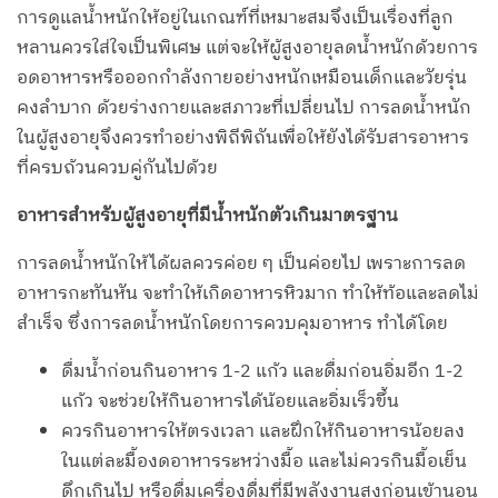
การดูแลน้ำหนักให้อยู่ในเกณฑ์ที่เหมาะสมจึงเป็นเรื่องที่ลูก
หลานควรใส่ใจเป็นพิเศษ แต่จะให้ผู้สูงอายุลดน้ำหนักด้วยการ
อดอาหารหรือออกกำลังกายอย่างหนักเหมือนเด็กและวัยรุ่น
คงลำบาก ด้วยร่างกายและสภาวะที่เปลี่ยนไป การลดน้ำหนัก
ในผู้สูงอายุจึงควรทำอย่างพิถีพิถันเพื่อให้ยังได้รับสารอาหาร
ที่ครบถ้วนควบคู่กันไปด้วย
อาหารสำหรับผู้สูงอายุที่มีน้ำหนักตัวเกินมาตรฐาน
การลดน้ำหนักให้ได้ผลควรค่อย ๆ เป็นค่อยไป เพราะการลด
อาหารกะทันหัน จะทำให้เกิดอาหารหิวมาก ทำให้ท้อและลดไม่
สำเร็จ ซึ่งการลดน้ำหนักโดยการควบคุมอาหาร ทำได้โดย
ดื่มน้ำก่อนกินอาหาร 1-2 แก้ว และดื่มก่อนอิ่มอีก 1-2
แก้ว จะช่วยให้กินอาหารได้น้อยและอิ่มเร็วขึ้น
ควรกินอาหารให้ตรงเวลา และฝึกให้กินอาหารน้อยลง
ในแต่ละมื้องดอาหารระหว่างมื้อ และไม่ควรกินมื้อเย็น
ดึกเกินไป หรือดื่มเครื่องดื่มที่มีพลังงานสูงก่อนเข้านอน