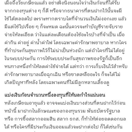
เมื่อถึงวัยเกษียณแล้ว อย่าเพิ่งนิ่งนอนใจว่าเงินก้อนที่ได้รับ
จากกองทุนต่าง ๆ ก็ดี หรือจากธนาคารที่ตนฝากไว้นั้นจะมี
ใช้ได้ตลอดไป เพราะหากตราบใดที่จำนวนเงินไม่งอกเงย แล้ว
มีแต่ใช้ไปเรื่อย ๆ ก็จะหมด ฉะนั้นควรจะทำบัญชีรายจับราย
จ่ายให้ละเอียด ว่าในแต่ละเดือนต้องใช้อะไรบ้างที่จำเป็น เผื่อ
ค่ากิน ค่าอยู่ ค่าน้ำค่าไฟ โดยเฉพาะค่ารักษาพยาบาล หากใคร
ที่ทำประกันสุขภาพไว้ก็ไม่น่าเป็นห่วงนัก แต่ถ้าใครที่ไม่ได้อยู่
ในระบบประกัน การใช้ระบบประกันสุขภาพของรัฐก็เป็นอีก
หนทางหนึ่งทำให้ลดค่าใช้จ่ายได้ แต่ทว่า การเก็บเงินไว้สำหรับ
ค่ารักษาพยาบาลเผื่อฉุกเฉิน หรือขาดเหลืออะไร ก็จะได้ไม่
เกิดปัญหาทีหลัง โดยเฉพาะคนที่ไม่มีลูกหลานเลี้ยงดู
แบ่งเงินก้อนจำนวนหนึ่งลงทุนที่ให้ผลกำไรแน่นอน
หลังเกษียณอายุแล้ว อาจจะแบ่งเงินบางส่วนที่ตนฝากไว้ก่อน
หน้านี้ มาฝากในลักษณะของกองทุนรวม พันธบัตรรัฐบาล
หรือ การซื้อสลากออมสิน สลาก ธกส. ก็ทำให้ต่อยอดดอกผล
ได้ หรือใครที่มีประกันเงินออมแล้วจะฝากต่อไป ก็ได้เช่นกัน