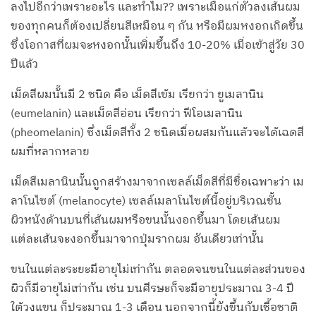
ลงไปอีกว่าเพราะอะไร และทำไม?? เพราะเมื่อแก่ตัวลงเส้นผม
ของทุกคนก็ต้องเปลี่ยนสีเหมือน ๆ กัน หรือมีผมหงอกเกิดขึ้น
ซึ่งโอกาสที่ผมจะหงอกนั้นเพิ่มขึ้นถึง 10-20% เมื่อเข้าสู่วัย 30
ปีแล้ว
เม็ดสีผมนั้นมี 2 ชนิด คือ เม็ดสีเข้ม เรียกว่า ยูเมลานิน
(eumelanin) และเม็ดสีอ่อน เรียกว่า ฟีโอเมลานิน
(pheomelanin) ซึ่งเม็ดสีทั้ง 2 ชนิดเมื่อผสมกันแล้วจะได้เฉดสี
ผมที่หลากหลาย
เม็ดสีเมลานินนั้นถูกสร้างมาจากเซลล์เม็ดสีที่มีชื่อเฉพาะว่า เม
ลาโนไซต์ (melanocyte) เซลล์เมลาโนไซต์นี้อยู่บริเวณชั้น
ผิวหนังด้านบนที่เส้นผมหรือขนนั้นงอกขึ้นมา โดยเส้นผม
แต่ละเส้นจะงอกขึ้นมาจากปุ่มรากผม อันเดียวเท่านั้น
ขนในแต่ละระยะมีอายุไม่เท่ากัน ตลอดจนขนในแต่ละส่วนของ
ผิวก็มีอายุไม่เท่ากัน เช่น บนศีรษะก็จะมีอายุประมาณ 3-4 ปี
ใต้วงแขน ก็ประมาณ 1-3 เดือน นอกจากนี้ยังขึ้นกับเชื้อชาติ