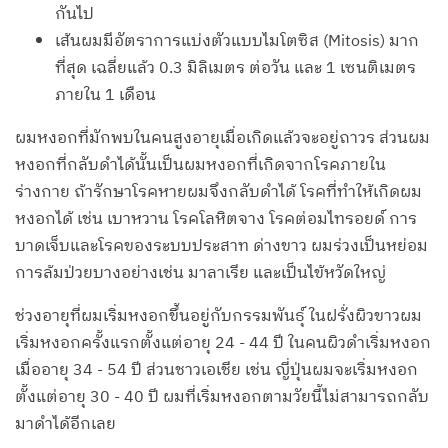
กันไป
เส้นผมมีอัตราการแบ่งตัวแบบไมโตซิส (Mitosis) มาก
ที่สุด เฉลี่ยแล้ว 0.3 มิลิเมตร ต่อวัน และ 1 เซนติเมตร
ภายใน 1 เดือน
ผมหงอกที่มักพบในคนสูงอายุเมื่อเกิดแล้วจะอยู่ถาวร ส่วนผม
หงอกที่กลับดำได้นั้นเป็นผมหงอกที่เกิดจากโรคภายใน
ร่างกาย ถ้ารักษาโรคหายผมจึงกลับดำได้ โรคที่ทำให้เกิดผม
หงอกได้ เช่น เบาหวาน โรคโลหิตจาง โรคต่อมไทรอยด์ การ
บาดเจ็บและโรคของระบบประสาท ด่างขาว ผมร่วงเป็นหย่อม
การล้มป่วยบางอย่างเช่น มาลาเรีย และเป็นไข้หวัดใหญ่
ช่วงอายุที่ผมเริ่มหงอกขึ้นอยู่กับกรรมพันธุ์ ในฝรั่งผิวขาวผม
เริ่มหงอกครั้งแรกตั้งแต่อายุ 24 - 44 ปี ในคนผิวดำเริ่มหงอก
เมื่ออายุ 34 - 54 ปี ส่วนชาวเอเชีย เช่น ญี่ปุ่นผมจะเริ่มหงอก
ตั้งแต่อายุ 30 - 40 ปี ผมที่เริ่มหงอกตามวัยนี้ไม่สามารถกลับ
มาดำได้อีกเลย