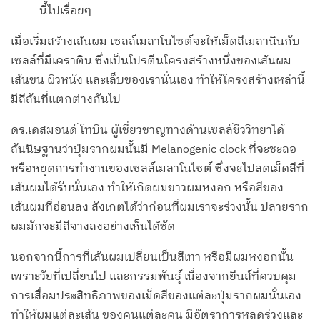
นี้ไปเรื่อยๆ
เมื่อเริ่มสร้างเส้นผม เซลล์เมลาโนไซต์จะให้เม็ดสีเมลานินกับ
เซลล์ที่มีเคราติน ซึ่งเป็นโปรตีนโครงสร้างหนึ่งของเส้นผม
เส้นขน ผิวหนัง และเล็บของเรานั่นเอง ทำให้โครงสร้างเหล่านี้
มีสีสันที่แตกต่างกันไป
ดร.เดสมอนด์ โทบิน ผู้เชี่ยวชาญทางด้านเซลล์ชีววิทยาได้
สันนิษฐานว่าปุ่มรากผมนั้นมี Melanogenic clock ที่จะชะลอ
หรือหยุดการทำงานของเซลล์เมลาโนไซต์ ซึ่งจะไปลดเม็ดสีที่
เส้นผมได้รับนั่นเอง ทำให้เกิดผมขาวผมหงอก หรือสีของ
เส้นผมที่อ่อนลง สังเกตได้ว่าก่อนที่ผมเราจะร่วงนั้น ปลายราก
ผมมักจะมีสีจางลงอย่างเห็นได้ชัด
นอกจากนี้การที่เส้นผมเปลี่ยนเป็นสีเทา หรือมีผมหงอกนั้น
เพราะวัยที่เปลี่ยนไป และกรรมพันธุ์ เนื่องจากยีนส์ที่ควบคุม
การเสื่อมประสิทธิภาพของเม็ดสีของแต่ละปุ่มรากผมนั่นเอง
ทำให้ผมแต่ละเส้น ของคนแต่ละคน มีอัตราการหลุดร่วงและ