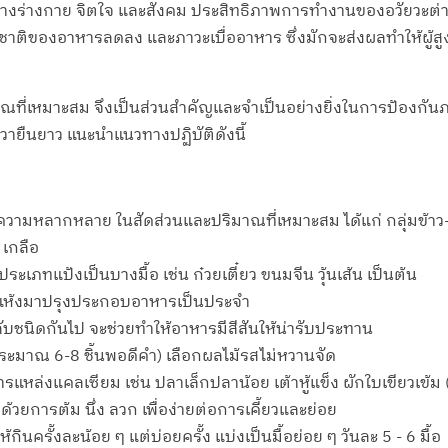
งทั้งทางร่างกาย จิตใจ และสังคม ประสิทธิภาพการทำงานของอวัยวะต่า
ชาติของอาหารลดลง และภาวะเบื่ออาหาร ซึ่งมักจะส่งผลทำให้ผู้ส
าณที่เหมาะสม จึงเป็นส่วนสำคัญและจำเป็นอย่างยิ่งในการป้องกั
 ชีวายืนยาว แนะนำแนวทางปฏิบัติดังนี้
ความหลากหลาย ในสัดส่วนและปริมาณที่เหมาะสม ได้แก่ กลุ่มข้าว-แป้ง
 เกลือ
ระเภทแป้งเป็นบางมื้อ เช่น ก๋วยเตี๋ยว ขนมจีน วุ้นเส้น เป็นต้น
เมล็ดแห้งมาปรุงประกอบอาหารเป็นประจำ
ับชนิดกันไป จะช่วยทำให้อาหารมีสีสันให้น่ารับประทาน
 ประมาณ 6-8 ชิ้นพอดีคำ) เลือกผลไม้รสไม่หวานจัด
แหล่งแคลเซียม เช่น ปลาเล็กปลาน้อย เต้าหู้แข็ง ผักใบเขียวเข้ม (ใบ
มด้วยการต้ม นึ่ง ลวก เพื่อง่ายต่อการเคี้ยวและย่อย
้กินครั้งละน้อย ๆ แต่บ่อยครั้ง แบ่งเป็นมื้อย่อย ๆ วันละ 5 - 6 มื้อ