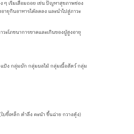
ง ๆ เริ่มเสื่อมถอย เช่น ปัญหาสุขภาพช่อง
ูงอายุกินอาหารได้ลดลง และนำไปสู่ภาวะ
นภาวะโภชนาการขาดและเกินของผู้สูงอายุ
 กลุ่มผัก กลุ่มผลไม้ กลุ่มเนื้อสัตว์ กลุ่ม
ขี้เหล็ก ตำลึง คะน้า ขึ้นฉ่าย กวางตุ้ง)