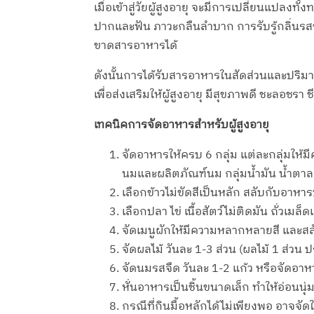
เมื่อเข้าสู่วัยผู้สูงอายุ จะมีการเปลี่ยนแปล
ปากและฟัน ภาวะกลืนลำบาก การรับรู้กลิ่นรส
ขาดสารอาหารได้
ดังนั้นการได้รับสารอาหารในสัดส่วนและปริม
เพื่อส่งเสริมให้ผู้สูงอายุ มีสุขภาพดี ชะลอชรา
เทคนิคการจัดอาหารสำหรับผู้สูงอายุ
จัดอาหารให้ครบ 6 กลุ่ม แต่ละกลุ่มให้มี
นมและผลิตภัณฑ์นม กลุ่มน้ำมัน น้ำตาล
เลือกข้าวไม่ขัดสีเป็นหลัก สลับกับอาหารป
เลือกปลา ไข่ เนื้อสัตว์ไม่ติดมัน ถั่ว
จัดเมนูผักให้มีความหลากหลายสี และสล
จัดผลไม้ วันละ 1-3 ส่วน (ผลไม้ 1 ส่วน
จัดนมรสจืด วันละ 1-2 แก้ว หรือจัดอาหาร
หั่นอาหารเป็นชิ้นขนาดเล็ก ทำให้อ่อนนุ่
กรณีที่กินมื้อหลักได้ไม่เพียงพอ อาจจัดให