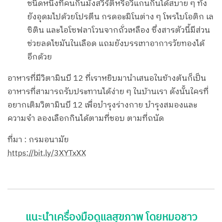
ชนิดหนึ่งที่คนกินมังสวิรัติหรือวีแกนกินได้สบาย ๆ ทั้ง
ยังอุดมไปด้วยโปรตีน กรดอะมิโนต่าง ๆ โพรไบโอติก เล
ซิติน และไอโซฟลาโวนจากถั่วเหลือง ซึ่งสารตัวนี้มีส่วน
ช่วยลดไขมันในเลือด แถมยังบรรเทาอาการวัยทองได้
อีกด้วย
อาหารที่มีวิตามินบี 12 ที่เราหยิบมานำเสนอในข้างต้นก็เป็น
อาหารที่สามารถรับประทานได้ง่าย ๆ ในบ้านเรา ดังนั้นใครที่
อยากเติมวิตามินบี 12 เพื่อบำรุงร่างกาย บำรุงสมองและ
ความจำ ลองเลือกกินได้ตามที่ชอบ ตามที่ถนัด
ที่มา : กรมอนามัย
https://bit.ly/3XYTxXX
แนะนำเครื่องมือดูแลสุขภาพ โดยหมอชาว